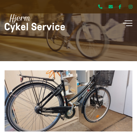
Gå
til
hovedindhold