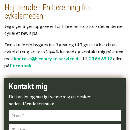
Hej derude - En beretning fra
cykelsmeden
Jeg siger ingen opgave er for lille eller for stor - det er denne
cykel et bevis på.
Den skulle om bygges fra 3 gear og til 7 gear, så har du en
cykel du er glad for så tøv ikke med og kontakt mig på enten
mail
kontakt@hjermcykelservice.dk
, tlf.
23 66 69 13
eller
på
Facebook
.
Kontakt mig
Du kan let og hurtigt sende mig en besked i
nedenstående formular.
Personlig