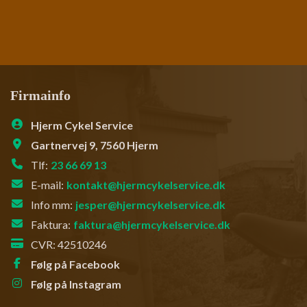
Firmainfo
Hjerm Cykel Service
Gartnervej 9, 7560 Hjerm
Tlf:
23 66 69 13
E-mail:
kontakt@hjermcykelservice.dk
Info mm:
jesper@hjermcykelservice.dk
Faktura:
faktura@hjermcykelservice.dk
CVR: 42510246
Følg på Facebook
Følg på Instagram