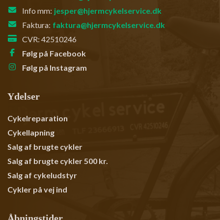
Info mm:
jesper@hjermcykelservice.dk
Faktura:
faktura@hjermcykelservice.dk
CVR: 42510246
Følg på Facebook
Følg på Instagram
Ydelser
Primær
Cykelreparation
navigation
Cykellapning
Salg af brugte cykler
Salg af brugte cykler 500 kr.
Salg af cykeludstyr
Cykler på vej ind
Åbningstider