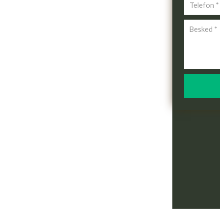
Personlig
info