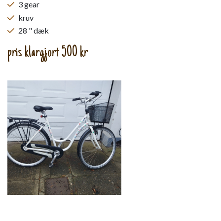
3 gear
kruv
28 " dæk
pris klargjort 500 kr