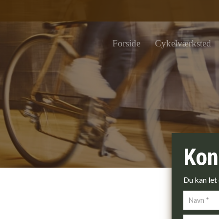
Forside
Cykelværksted
Kon
Du kan let