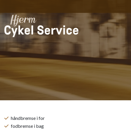
Gå
til
hovedindhold
håndbremse i for
fodbremse i bag